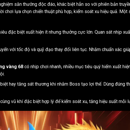
ghiệm săn thưởng độc đáo, khác biệt hẳn so với phiên bản truyề
ời chơi lựa chọn chiến thuật phù hợp, kiểm soát xu hiệu quả. Một 
siêu đặc biệt xuất hiện ít nhưng thưởng cực lớn. Quan sát nhịp xuấ
uyển với tốc độ và quỹ đạo thay đổi liên tục. Nhắm chuẩn xác giú
ồng vàng 68
có nhịp chơi nhanh, nhiều mục tiêu quý hiếm xuất hiện
ội.
biệt hay tăng sát thương khi nhắm Boss tạo lợi thế. Dùng đúng th
ùng vũ khí đặc biệt hợp lý để kiểm soát xu, tăng hiệu suất mỗi l