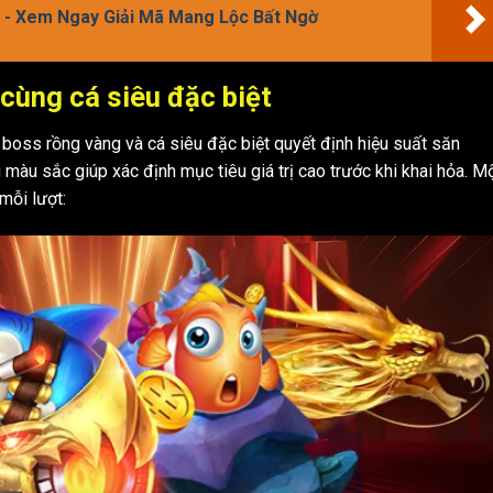
 - Xem Ngay Giải Mã Mang Lộc Bất Ngờ
 cùng cá siêu đặc biệt
n boss rồng vàng và cá siêu đặc biệt quyết định hiệu suất săn
 màu sắc giúp xác định mục tiêu giá trị cao trước khi khai hỏa. M
mỗi lượt: