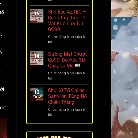
n
Thuật
Cách
Đọc
Chơi
Kho Báu AZTEC –
số
15
Nhịp
Nổ
Cuộc Truy Tìm Cổ
Th1
Cao
Hũ
Vật Rực Lửa Tại
Thủ
Luôn
GO99
Thắng
t
–
Chức năng bình luận bị
Tư
ở
tắt
Duy
Kho
p
Mới,
Báu
Đường Mạt Chượt
14
Chiến
AZTEC
Go99: Đồ Họa 3D
Th1
Thuật
–
Quay Là Mê
Chuẩn
Cuộc
.
Chức năng bình luận bị
Truy
ở
tắt
Tìm
Đường
Cổ
ời
Mạt
Vật
Chơi Xì Tố Online –
12
Chượt
Rực
Sảnh lớn, Bùng Nổ
Th12
Go99:
Lửa
Chiến Thắng
Đồ
Tại
ượt.
Chức năng bình luận bị
Họa
GO99
ở
tắt
3D
Chơi
Quay
Xì
Là
Tố
Mê
Online