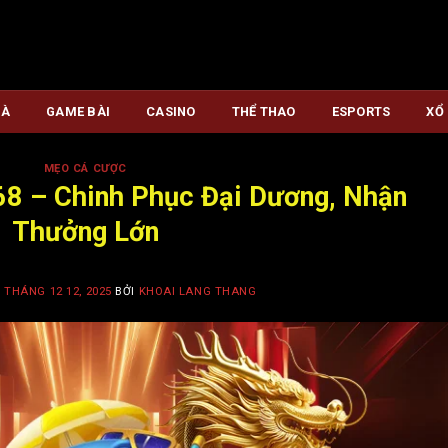
GÀ
GAME BÀI
CASINO
THỂ THAO
ESPORTS
XỔ
MẸO CÁ CƯỢC
68 – Chinh Phục Đại Dương, Nhận
Thưởng Lớn
N
THÁNG 12 12, 2025
BỞI
KHOAI LANG THANG