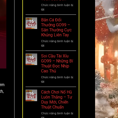
Mẹo
X70
Chức năng bình luận bị
lần
ở
tắt
vốn
Lô
cực
Ba
Bắn Cá Đổi
16
nhanh
Càng
Thưởng GO99 –
Th1
2026
–
Săn Thưởng Cực
Cuộc
Khủng Liên Tay
Chơi
Dành
Chức năng bình luận bị
Cho
ở
tắt
Những
Bắn
Bộ
Cá
Soi Cầu Tài Xỉu
16
Óc
Đổi
GO99 – Những Bí
Th1
Tính
Thưởng
Thuật Đọc Nhịp
Toán
GO99
Cao Thủ
Sắc
–
Bén
Săn
Chức năng bình luận bị
Thưởng
ở
tắt
hêm
Cực
Soi
Khủng
Cầu
h,
Cách Chơi Nổ Hũ
16
Liên
Tài
Luôn Thắng – Tư
Th1
Tay
Xỉu
Duy Mới, Chiến
GO99
Thuật Chuẩn
–
Những
Chức năng bình luận bị
Bí
ở
tắt