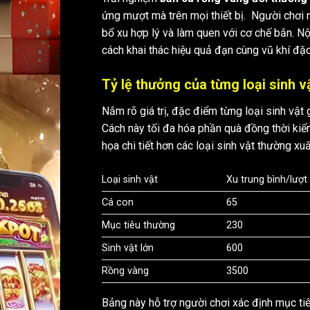
ứng mượt mà trên mọi thiết bị. Người chơi 
bổ xu hợp lý và làm quen với cơ chế bắn. Nộ
cách khai thác hiệu quả đạn cùng vũ khí đặc
Tỷ lệ thưởng của từng loại sinh v
Nắm rõ giá trị, đặc điểm từng loại sinh vật 
Cách này tối đa hóa phần quà đồng thời kiể
họa chi tiết hơn các loại sinh vật thường xu
Loại sinh vật
Xu trung bình/lượt
Cá con
65
Mục tiêu thường
230
Sinh vật lớn
600
Rồng vàng
3500
Bảng này hỗ trợ người chơi xác định mục tiêu