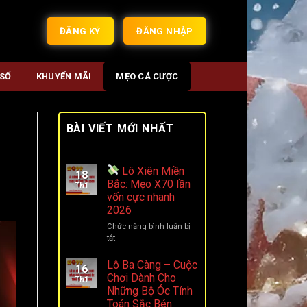
ĐĂNG KÝ
ĐĂNG NHẬP
 SỐ
KHUYẾN MÃI
MẸO CÁ CƯỢC
BÀI VIẾT MỚI NHẤT
Lô Xiên Miền
18
Bắc: Mẹo X70 lần
Th1
vốn cực nhanh
2026
Chức năng bình luận bị
ở
tắt
Lô
Lô Ba Càng – Cuộc
16
Xiên
Chơi Dành Cho
Th1
Miền
Những Bộ Óc Tính
Bắc:
Toán Sắc Bén