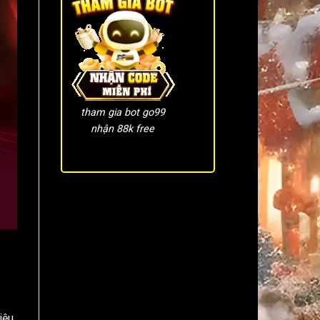
–
Sảnh
lớn,
Bùng
Nổ
Chiến
Thắng
tham gia bot go99
nhận 88k free
iệu