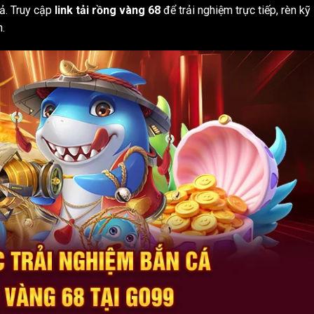
uả. Truy cập
link tải
rồng vàng 68
để trải nghiệm trực tiếp, rèn kỹ
h.