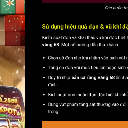
Các bước trả
Sử dụng hiệu quả đạn & vũ khí đặ
Kiểm soát đạn và khai thác vũ khí đặc biệt l
vàng 68.
Một số hướng dẫn thực hành:
Chọn cỡ đạn nhỏ khi nhắm vào sinh vật nh
Tăng cỡ đạn với mục tiêu lớn hoặc sinh 
Duy trì nhịp
bắn cá rồng vàng 68
ổn địn
định.
Kích hoạt bom hoặc đạn đặc biệt khi nhiề
Dùng vật phẩm tăng sát thương vào đối tư
trọng.