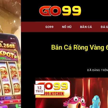
Chuyển
đến
nội
dung
GO99
NỔ HŨ
BẮN CÁ
ĐÁ 
Bắn Cá Rồng Vàng 
ĐÃ ĐĂNG TRÊ
12
Th12