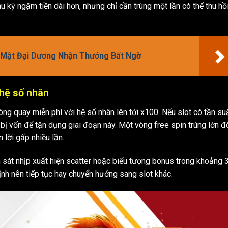
u kỳ ngậm tiền dài hơn, nhưng chỉ cần trúng một lần có thể thu hồ
í Mật Đại Dương Nhận Thưởng Bất Ngờ
hệ số nhân
òng quay miễn phí với hệ số nhân lên tới x100. Nếu slot có tần su
ị vốn để tận dụng giai đoạn này. Một vòng free spin trúng lớn đ
 lời gấp nhiều lần.
n sát nhịp xuất hiện scatter hoặc biểu tượng bonus trong khoảng 
ịnh nên tiếp tục hay chuyển hướng sang slot khác.