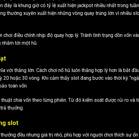
 đây là khung giờ có tỷ lệ xuất hiện jackpot nhiều nhất trong tuần
ng thường xuyên xuất hiện những vòng quay trúng lớn vì nhiều slo
 chơi điều chỉnh nhịp độ quay hợp lý. Tránh tình trạng dồn vốn và
 nhắm tới một hũ.
oạt
a với thắng lớn. Cách chơi nổ hũ luôn thắng hợp lý hơn là bắt đầ
ỳ 20 hoặc 30 vòng. Khi cảm thấy slot đang bước vào thời kỳ “ng
bảo toàn vốn.
thuật chia vốn theo từng phiên. Từ đó kiểm soát được rủi ro và t
 trả thưởng.
ng slot
thưởng đều nhưng giá trị nhỏ, phù hợp với người chơi thích sự ổn