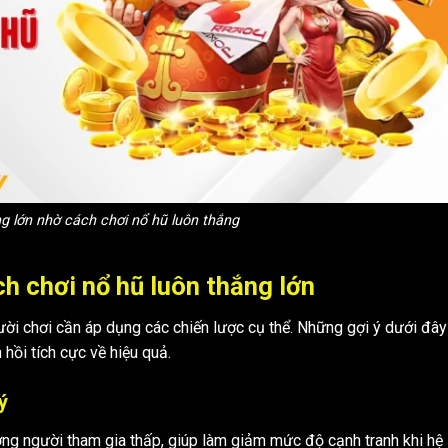
g lớn nhờ cách chơi nổ hũ luôn thắng
ch chơi nổ hũ luôn thắng lớn
ời chơi cần áp dụng các chiến lược cụ thể. Những gợi ý dưới đây
hồi tích cực về hiệu quả.
ý
ợng người tham gia thấp, giúp làm giảm mức độ cạnh tranh khi hệ