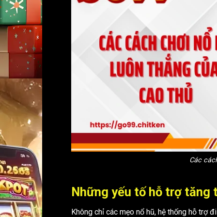
Các cách
Những yếu tố hỗ trợ tăng 
Không chỉ các mẹo nổ hũ, hệ thống hỗ trợ 