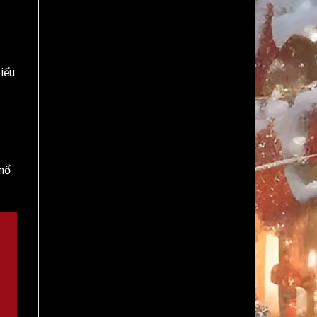
biểu
 nổ