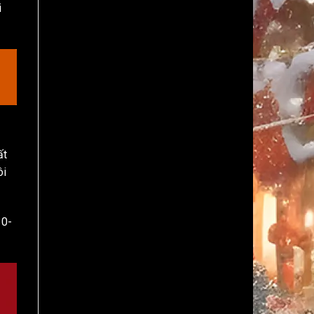
i
ất
ôi
30-