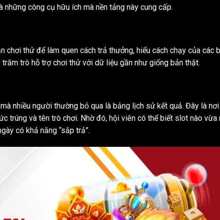
là những công cụ hữu ích mà nền tảng này cung cấp.
ản chơi thử để làm quen cách trả thưởng, hiểu cách chạy của các 
răm trò hỗ trợ chơi thử với dữ liệu gần như giống bản thật.
mà nhiều người thường bỏ qua là bảng lịch sử kết quả. Đây là nơi
ức trúng và tên trò chơi. Nhờ đó, hội viên có thể biết slot nào vừa
ngày có khả năng “sắp trả”.