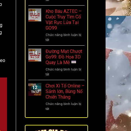
p
Thuật
Cách
Đọc
Chơi
Kho Báu AZTEC –
15
Nhịp
Nổ
Cuộc Truy Tìm Cổ
Th1
Cao
Hũ
Vật Rực Lửa Tại
Thủ
ng
Luôn
GO99
Thắng
g
–
Chức năng bình luận bị
Tư
ở
tắt
Duy
Kho
Mới,
Báu
Đường Mạt Chượt
14
Chiến
AZTEC
Go99: Đồ Họa 3D
Th1
Thuật
–
heo
Quay Là Mê
Chuẩn
Cuộc
Chức năng bình luận bị
Truy
ở
tắt
Tìm
Đường
Cổ
Mạt
Vật
Chơi Xì Tố Online –
12
Chượt
Rực
Sảnh lớn, Bùng Nổ
Th12
Go99:
Lửa
Chiến Thắng
Đồ
Tại
Chức năng bình luận bị
Họa
GO99
ở
tắt
3D
Chơi
Quay
Xì
Là
Tố
Mê
Online