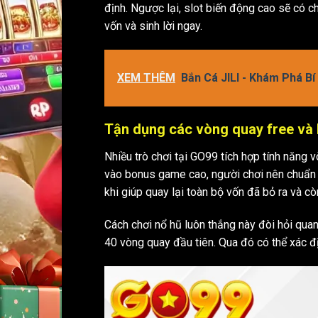
định. Ngược lại, slot biến động cao sẽ có ch
vốn và sinh lời ngay.
XEM THÊM
Bắn Cá JILI - Khám Phá B
Tận dụng các vòng quay free và 
Nhiều trò chơi tại GO99 tích hợp tính năng v
vào bonus game cao, người chơi nên chuẩn b
khi giúp quay lại toàn bộ vốn đã bỏ ra và còn
Cách chơi nổ hũ luôn thắng này đòi hỏi qua
40 vòng quay đầu tiên. Qua đó có thể xác đ