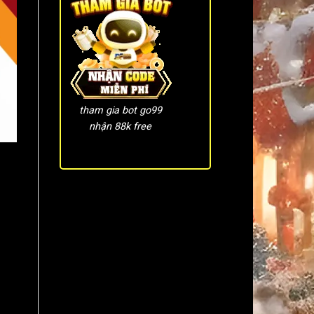
–
Sảnh
lớn,
Bùng
Nổ
Chiến
Thắng
tham gia bot go99
nhận 88k free