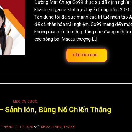
Đường Mạt Chượt Go99 thực sự đã định nghĩa l
khái niệm game slot trực tuyến trong năm 2026.
Tận dụng tối đa sức mạnh của trí tuệ nhân tạo A
để cá nhân hóa trải nghiệm, Go99 mang đến mộ
không gian giải trí sống động như đang ngồi tại
các sòng bài Macau thượng […]
→
TIẾP TỤC ĐỌC
MẸO CÁ CƯỢC
 – Sảnh lớn, Bùng Nổ Chiến Thắng
N
THÁNG 12 12, 2025
BỞI
KHOAI LANG THANG