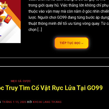
trong giới quay hũ. Việc thắng lớn không chỉ phụ
thuộc vào vận may mà còn nằm ở góc nhìn chiế
lược. Người chơi GO99 đang từng bước áp dụng
thuật thông minh để tối ưu từng vòng quay. Từ 
chọn […]
→
TIẾP TỤC ĐỌC
MẸO CÁ CƯỢC
c Truy Tìm Cổ Vật Rực Lửa Tại GO99
N
THÁNG 1 15, 2026
BỞI
KHOAI LANG THANG