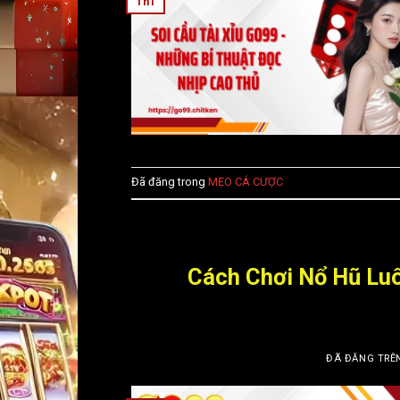
Th1
Đã đăng trong
MẸO CÁ CƯỢC
Cách Chơi Nổ Hũ Luô
ĐÃ ĐĂNG TRÊ