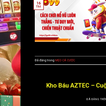
16
Th1
Đã đăng trong
MẸO CÁ CƯỢC
Kho Báu AZTEC – Cuộ
ĐÃ ĐĂNG TRÊ