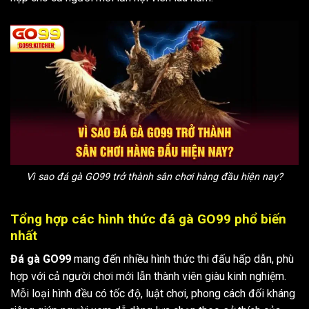
Vì sao đá gà GO99 trở thành sân chơi hàng đầu hiện nay?
Tổng hợp các hình thức đá gà GO99 phổ biến
nhất
Đá gà GO99
mang đến nhiều hình thức thi đấu hấp dẫn, phù
hợp với cả người chơi mới lẫn thành viên giàu kinh nghiệm.
Mỗi loại hình đều có tốc độ, luật chơi, phong cách đối kháng