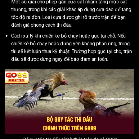
Một số giải cho phép gắn cựa sắt nhằm tăng mức sát
thương, trong khi các giải khác áp dụng cựa dao để tăng
tốc độ ra đòn. Loại cựa được ghi rõ trước trận để bạn
đánh giá phong cách thi đấu.
Cách xử lý khi chiến kê bỏ chạy hoặc gục tại chỗ: Nếu
chiến kê bỏ chạy hoặc đứng yên không phản ứng, trọng
tài sẽ kết luận thua kỹ thuật. Trường hợp gục tại chỗ, trận
đấu sẽ được dừng ngay để bảo đảm an toàn.