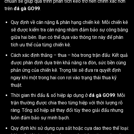
chuẩn sẽ giúp quá trình phân tích kèo trở nên chính xác hơn
trên
đá gà GO99
.
Quy định về cân nặng & phân hạng chiến kê: Mỗi chiến kê
sẽ được kiểm tra cân nặng nhằm đảm bảo sự công bằng
giữa hai bên. Bạn có thể dựa vào thông tin này để phân
tích ưu thế của từng chiến kê.
Cách xác định thắng – thua – hòa trong trận đấu: Kết quả
được phân định dựa trên khả năng ra đòn, sức bền cùng
phản ứng của chiến kê. Trọng tài sẽ đưa ra quyết định
ngay khi một trong hai con rơi vào trạng thái thua kỹ
thuật.
Thời gian thi đấu & số hiệp áp dụng ở
đá gà GO99
: Mỗi
trận thường được chia theo từng hiệp với thời lượng rõ
ràng. Tổng số hiệp sẽ thay đổi tùy theo giải đấu nhưng
luôn đảm bảo sự minh bạch.
Quy định khi sử dụng cựa sắt hoặc cựa dao theo thể loại: