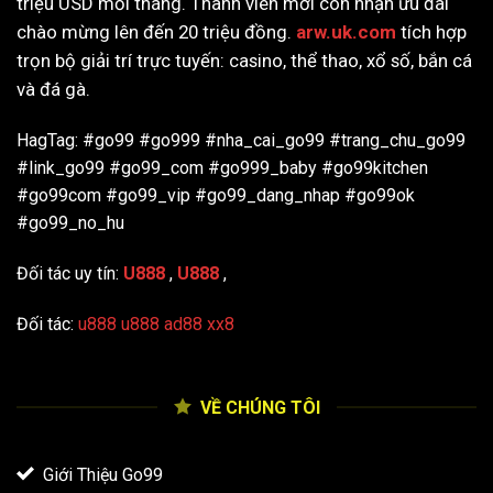
triệu USD mỗi tháng. Thành viên mới còn nhận ưu đãi
chào mừng lên đến 20 triệu đồng.
arw.uk.com
tích hợp
trọn bộ giải trí trực tuyến: casino, thể thao, xổ số, bắn cá
và đá gà.
HagTag: #go99 #go999 #nha_cai_go99 #trang_chu_go99
#link_go99 #go99_com #go999_baby #go99kitchen
#go99com #go99_vip #go99_dang_nhap #go99ok
#go99_no_hu
Đối tác uy tín:
U888
,
U888
,
Đối tác:
u888
u888
ad88
xx8
VỀ CHÚNG TÔI
Giới Thiệu Go99