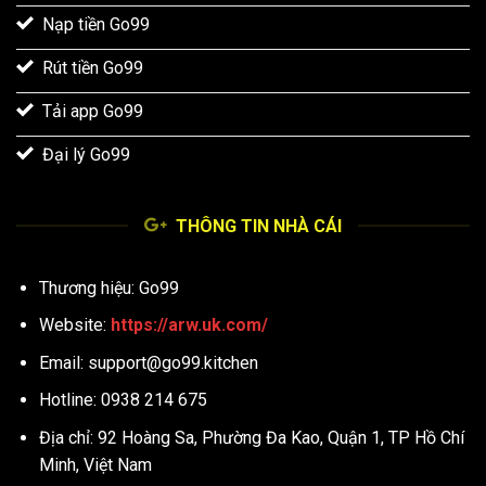
Nạp tiền Go99
Rút tiền Go99
Tải app Go99
Đại lý Go99
THÔNG TIN NHÀ CÁI
Thương hiệu: Go99
Website:
https://arw.uk.com/
Email:
support@go99.kitchen
Hotline: 0938 214 675
Địa chỉ:
92 Hoàng Sa, Phường Đa Kao, Quận 1, TP Hồ Chí
Minh, Việt Nam